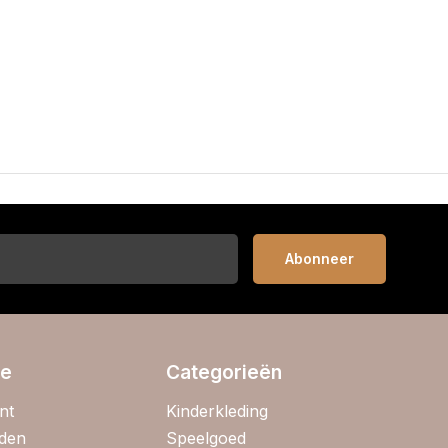
Abonneer
ie
Categorieën
nt
Kinderkleding
jden
Speelgoed