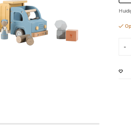
Huidi
Op
-