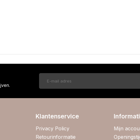
!
jven.
Klantenservice
Informat
Privacy Policy
Mijn accou
Retourinformatie
Openingsti