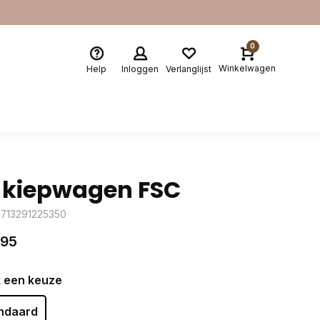
0
Winkelwagen
Help
Inloggen
Verlanglijst
 kiepwagen FSC
8713291225350
,95
 een keuze
ndaard