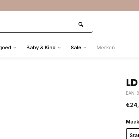
goed
Baby & Kind
Sale
Merken
LD
EAN: 
€24
Maak
Sta