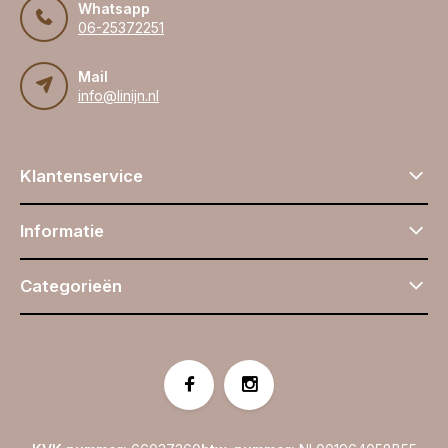
Whatsapp
06-25372251
Mail
info@linijn.nl
Klantenservice
Informatie
Categorieën