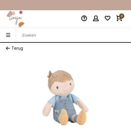
0
Terug