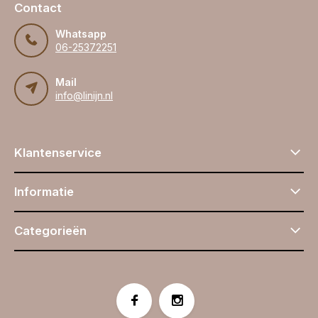
Contact
Whatsapp
06-25372251
Mail
info@linijn.nl
Klantenservice
Informatie
Categorieën