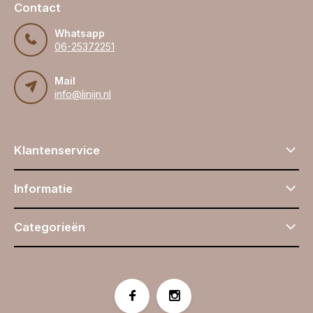
Contact
Whatsapp
06-25372251
Mail
info@linijn.nl
Klantenservice
Informatie
Categorieën