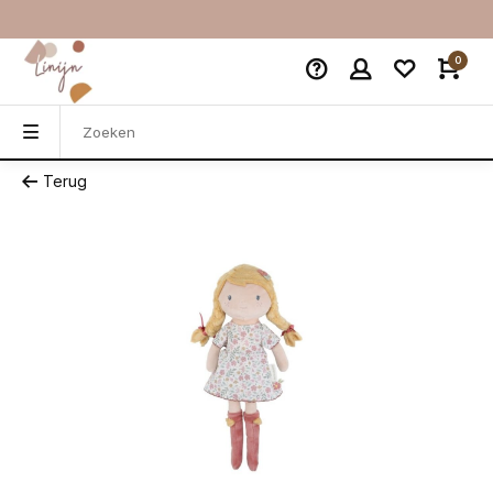
0
Terug