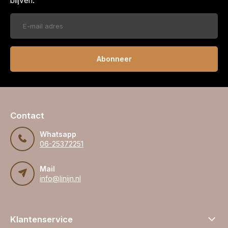
blijven.
Abonneer
Contact
Whatsapp
06-25372251
Mail
info@linijn.nl
Klantenservice