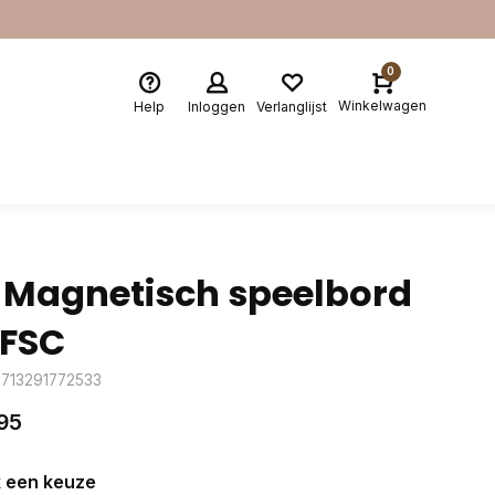
0
Winkelwagen
Help
Inloggen
Verlanglijst
 Magnetisch speelbord
 FSC
8713291772533
95
 een keuze