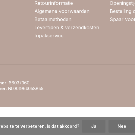
Retourinformatie
Openingsti
Algemene voorwaarden
Bestelling
Betaalmethoden
Spaar voor
Levertijden & verzendkosten
Inpakservice
er:
66037360
er:
NL001964058B55
ebsite te verbeteren. Is dat akkoord?
Ja
Nee