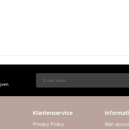
!
jven.
Klantenservice
Informat
Privacy Policy
Mijn accou