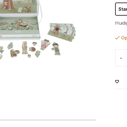
Sta
Huidi
Op
-