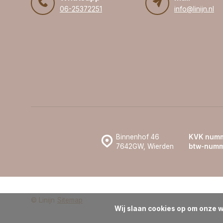
06-25372251
info@linijn.nl
Binnenhof 46
KVK numm
7642GW, Wierden
btw-numm
© Linijn
Sitemap
Wij slaan cookies op om onze w