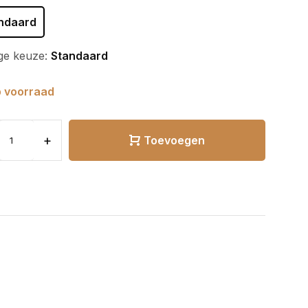
ndaard
ge keuze:
Standaard
 voorraad
+
Toevoegen