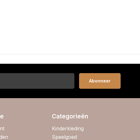
Abonneer
ie
Categorieën
nt
Kinderkleding
jden
Speelgoed