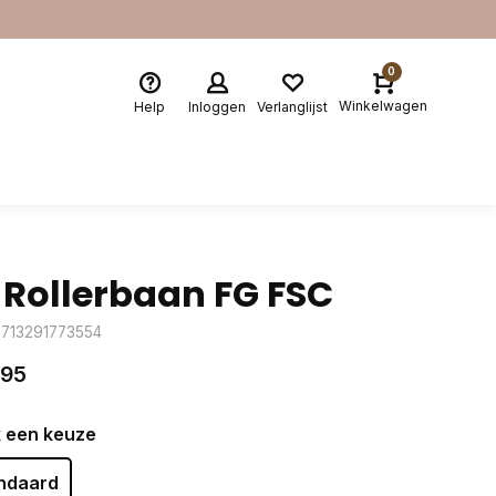
0
Winkelwagen
Help
Inloggen
Verlanglijst
 Rollerbaan FG FSC
8713291773554
,95
 een keuze
ndaard