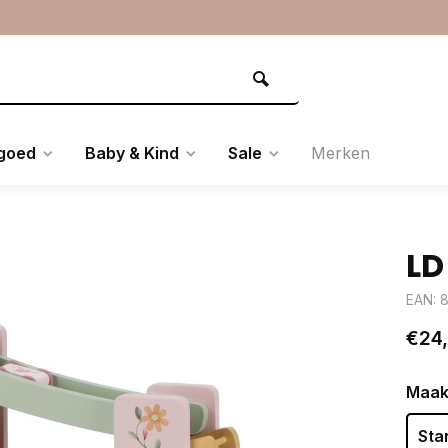
goed
Baby & Kind
Sale
Merken
LD
EAN: 
€24
Maak
Sta