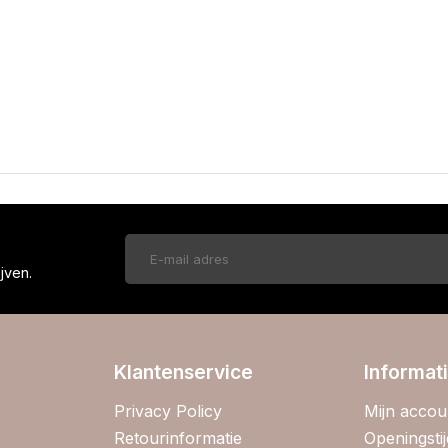
!
jven.
Klantenservice
Informat
Privacy Policy
Mijn accou
Retourinformatie
Openingsti