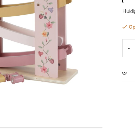
Huidi
Op
-