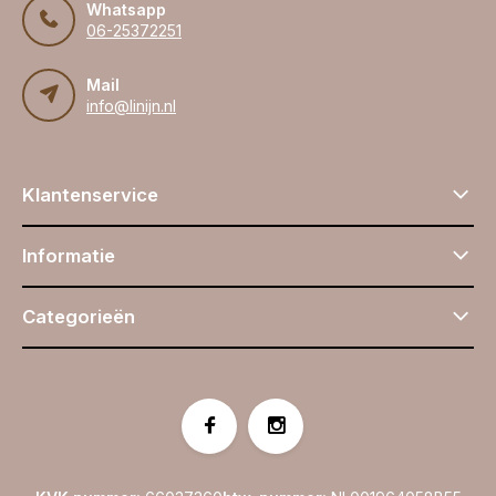
Whatsapp
06-25372251
Mail
info@linijn.nl
Klantenservice
Informatie
Categorieën