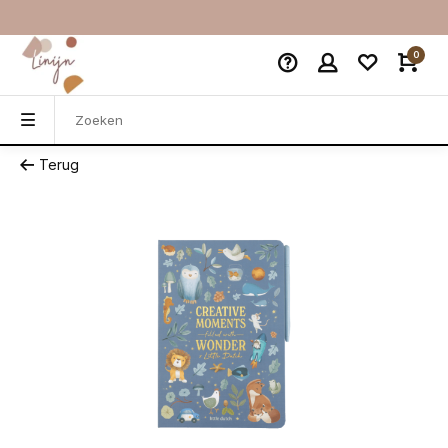
0
Terug