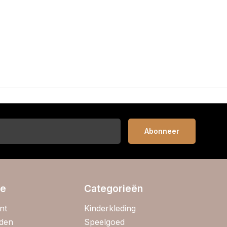
Abonneer
ie
Categorieën
nt
Kinderkleding
jden
Speelgoed