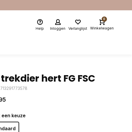
0
Winkelwagen
Help
Inloggen
Verlanglijst
 trekdier hert FG FSC
8713291773578
95
 een keuze
ndaard