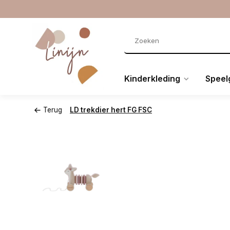
Kinderkleding
Speel
Terug
LD trekdier hert FG FSC