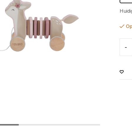
Huidi
Op
-