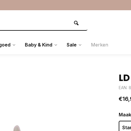
goed
Baby & Kind
Sale
Merken
LD
EAN: 
€16,
Maak
Sta