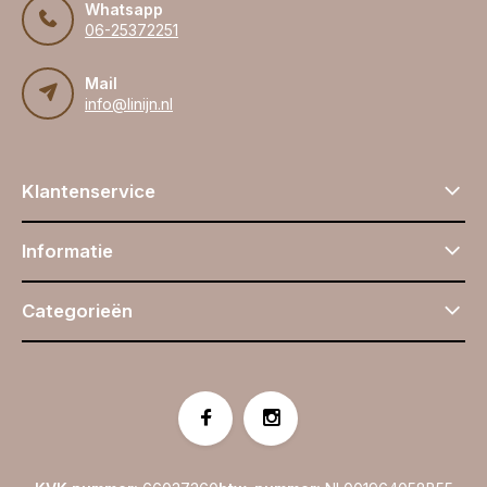
Whatsapp
06-25372251
Mail
info@linijn.nl
Klantenservice
Informatie
Categorieën