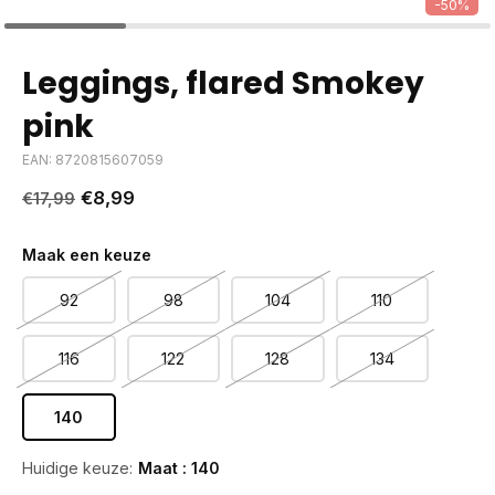
-50%
Leggings, flared Smokey
pink
EAN: 8720815607059
€8,99
€17,99
Maak een keuze
92
98
104
110
116
122
128
134
140
Huidige keuze:
Maat : 140