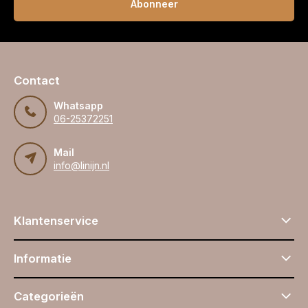
Abonneer
Contact
Whatsapp
06-25372251
Mail
info@linijn.nl
Klantenservice
Informatie
Categorieën