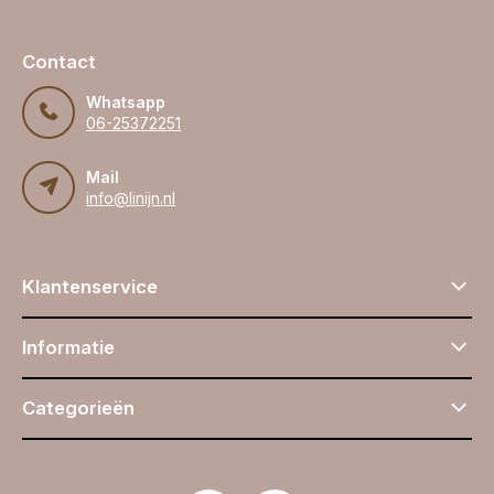
Contact
Whatsapp
06-25372251
Mail
info@linijn.nl
Klantenservice
Informatie
Categorieën