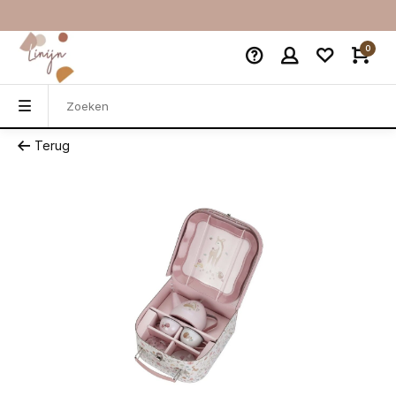
0
Terug