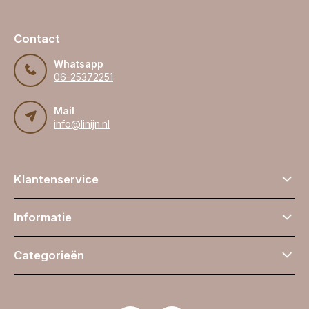
Contact
Whatsapp
06-25372251
Mail
info@linijn.nl
Klantenservice
Informatie
Categorieën