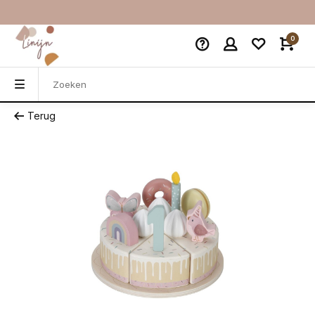
0
Terug