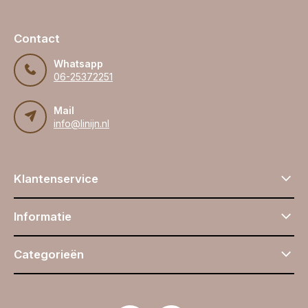
Contact
Whatsapp
06-25372251
Mail
info@linijn.nl
Klantenservice
Informatie
Categorieën