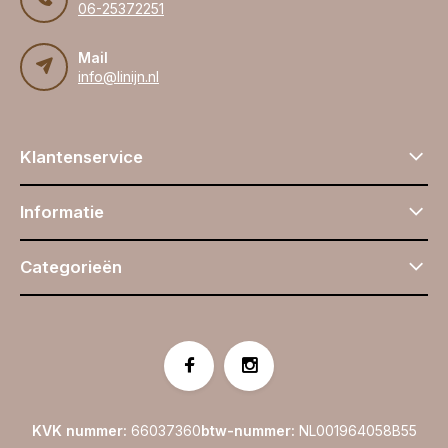
06-25372251
Mail
info@linijn.nl
Klantenservice
Informatie
Categorieën
KVK nummer:
66037360
btw-nummer:
NL001964058B55