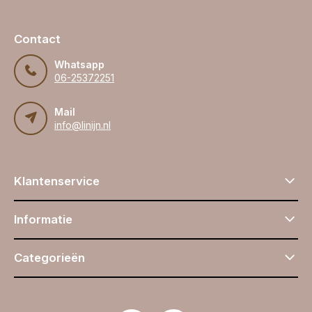
Contact
Whatsapp
06-25372251
Mail
info@linijn.nl
Klantenservice
Informatie
Categorieën