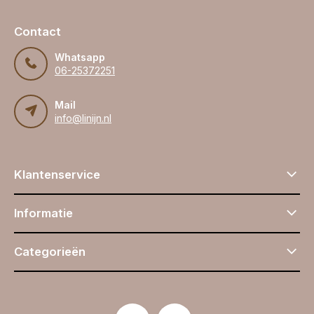
Contact
Whatsapp
06-25372251
Mail
info@linijn.nl
Klantenservice
Informatie
Categorieën