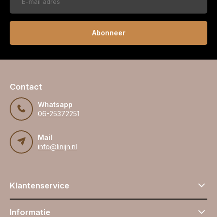
Abonneer
Contact
Whatsapp
06-25372251
Mail
info@linijn.nl
Klantenservice
Informatie