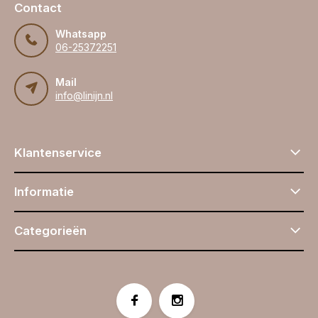
Contact
Whatsapp
06-25372251
Mail
info@linijn.nl
Klantenservice
Informatie
Categorieën