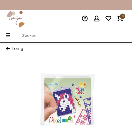
0
Terug