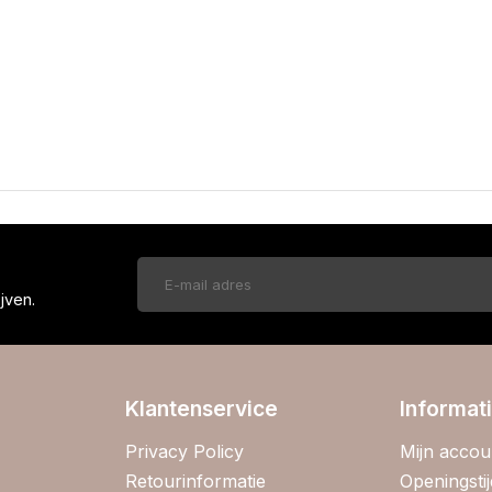
!
jven.
Klantenservice
Informat
Privacy Policy
Mijn accou
Retourinformatie
Openingsti