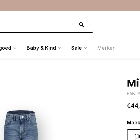
goed
Baby & Kind
Sale
Merken
Mi
EAN: 
€44
Maak
11