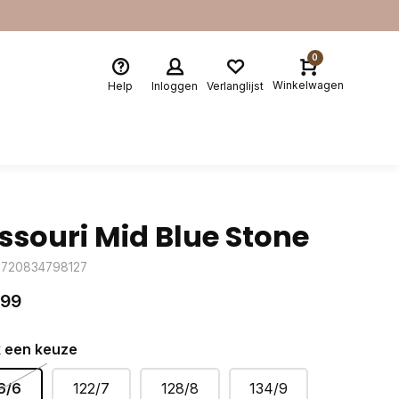
0
Winkelwagen
Help
Inloggen
Verlanglijst
ssouri Mid Blue Stone
8720834798127
,99
 een keuze
6/6
122/7
128/8
134/9