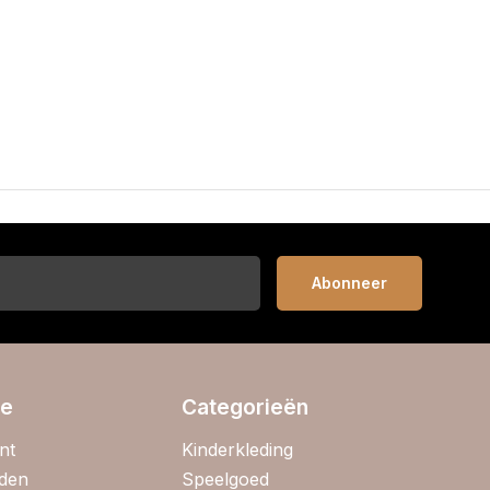
Abonneer
ie
Categorieën
nt
Kinderkleding
jden
Speelgoed