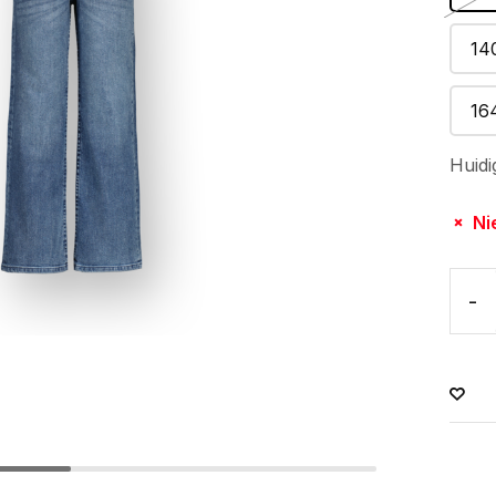
14
16
Huidi
Ni
-