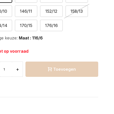
0/10
146/11
152/12
158/13
4/14
170/15
176/16
ge keuze:
Maat : 116/6
et op voorraad
+
Toevoegen