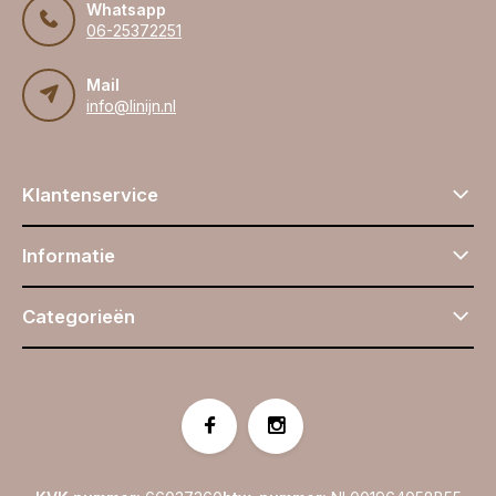
Whatsapp
06-25372251
Mail
info@linijn.nl
Klantenservice
Informatie
Categorieën