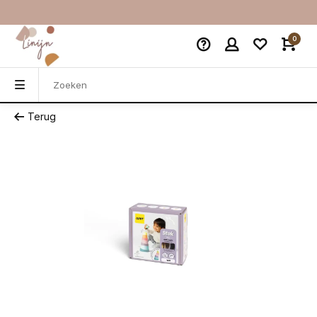
0
Terug