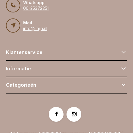
Whatsapp
06-25372251
Mail
info@linijn.nl
Klantenservice
Informatie
Categorieën