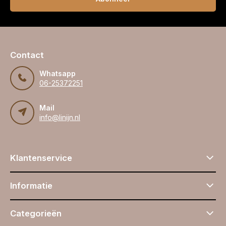
Contact
Whatsapp
06-25372251
Mail
info@linijn.nl
Klantenservice
Informatie
Categorieën