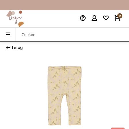
0
Terug