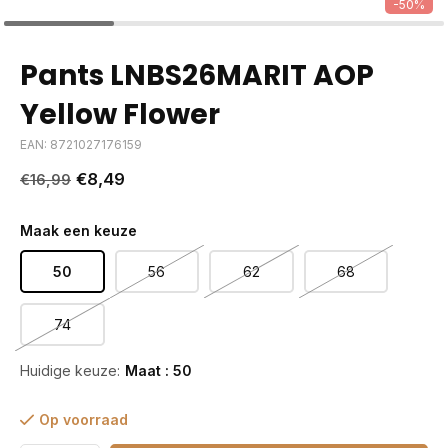
-50%
Pants LNBS26MARIT AOP
Yellow Flower
EAN: 8721027176159
€8,49
€16,99
Maak een keuze
50
56
62
68
74
Huidige keuze:
Maat : 50
Op voorraad