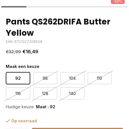
-50%
Pants QS262DRIFA Butter
Yellow
EAN: 8721027208508
€16,49
€32,99
Maak een keuze
92
98
104
110
116
128
140
Huidige keuze:
Maat : 92
Op voorraad