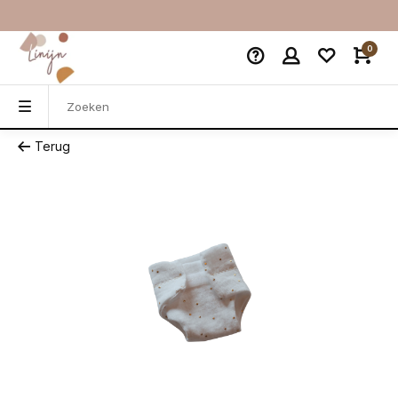
0
Terug