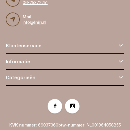
06-25372251
Mail
info@linijn.nl
Klantenservice
Informatie
Categorieën
KVK nummer:
66037360
btw-nummer:
NL001964058B55