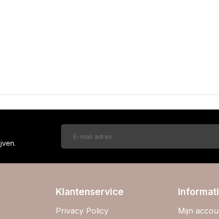
!
jven.
Klantenservice
Informat
Privacy Policy
Mijn accou