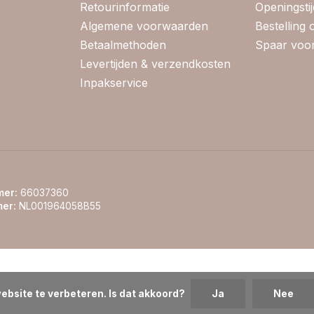
Retourinformatie
Openingsti
Algemene voorwaarden
Bestelling
Betaalmethoden
Spaar voor
Levertijden & verzendkosten
Inpakservice
er:
66037360
er:
NL001964058B55
ebsite te verbeteren. Is dat akkoord?
Ja
Nee