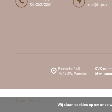
06-25372251
info@linijn.nl
Binnenhof 46
KVK numm
7642GW, Wierden
btw-numm
© Linijn
Sitemap
Wij slaan cookies op om onze w