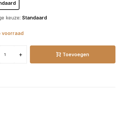
ndaard
ge keuze:
Standaard
 voorraad
+
Toevoegen