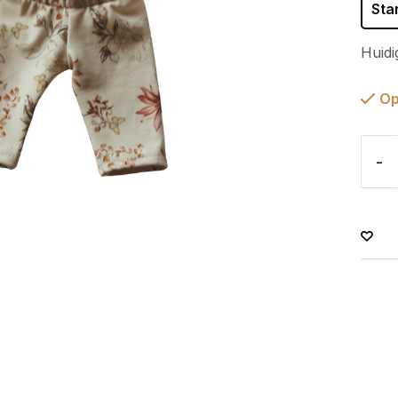
Sta
Huidi
Op
-