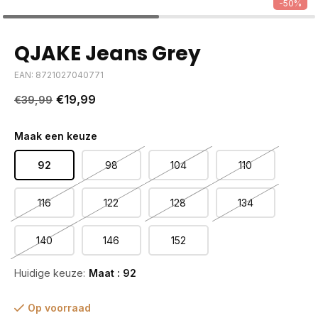
-50%
QJAKE Jeans Grey
EAN: 8721027040771
€19,99
€39,99
Maak een keuze
92
98
104
110
116
122
128
134
140
146
152
Huidige keuze:
Maat : 92
Op voorraad