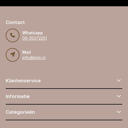
Contact
Whatsapp
06-25372251
Mail
info@linijn.nl
Klantenservice
Informatie
Categorieën