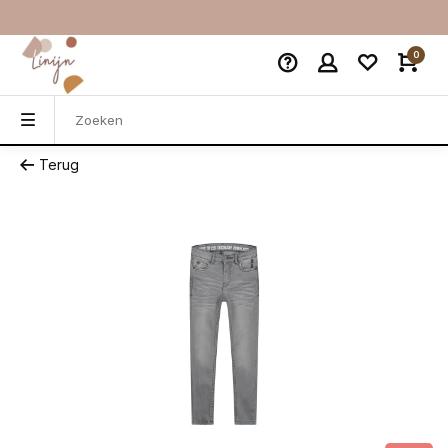
0
Terug