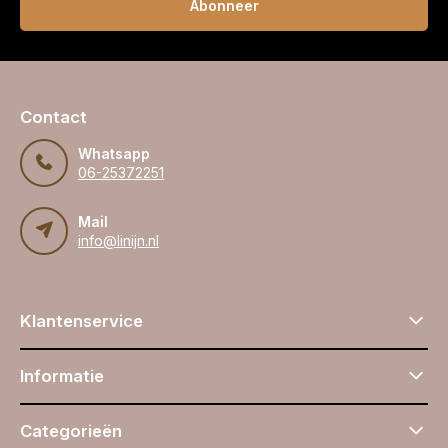
Abonneer
Contact
Whatsapp
06-25372251
Mail
info@linijn.nl
Klantenservice
Informatie
Categorieën