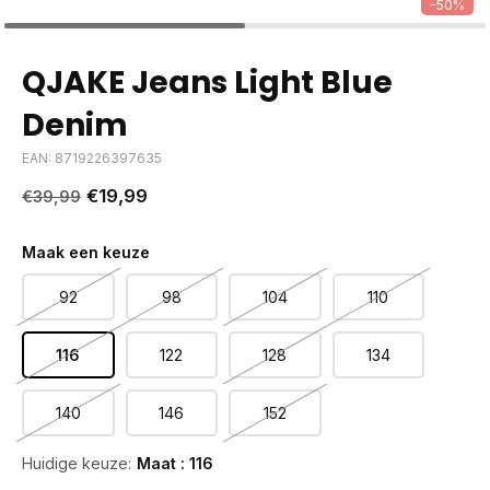
-50%
QJAKE Jeans Light Blue
Denim
EAN: 8719226397635
€19,99
€39,99
Maak een keuze
92
98
104
110
116
122
128
134
140
146
152
Huidige keuze:
Maat : 116