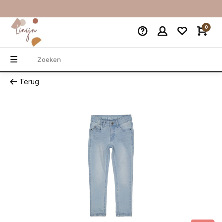
0
Terug