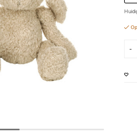
Huidi
Op
-