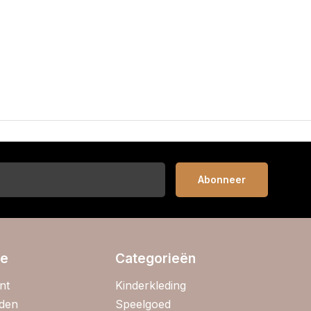
Abonneer
ie
Categorieën
nt
Kinderkleding
jden
Speelgoed