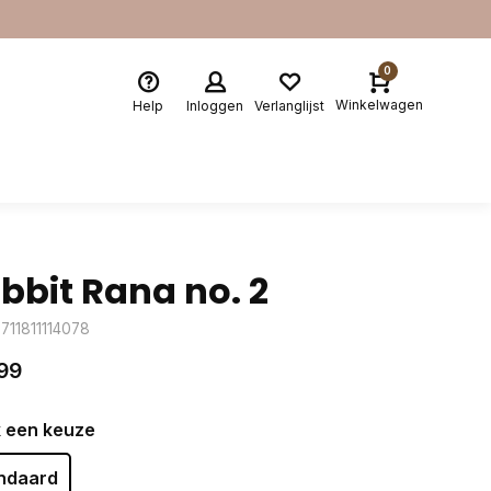
0
Winkelwagen
Help
Inloggen
Verlanglijst
bbit Rana no. 2
711811114078
99
 een keuze
ndaard