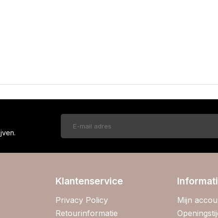
!
jven.
Klantenservice
Informat
Privacy Policy
Mijn accou
Retourinformatie
Openingsti