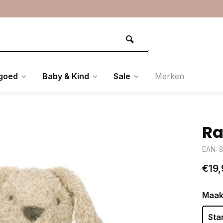
goed
Baby & Kind
Sale
Merken
Ra
EAN: 8
€19,
Maak
Sta