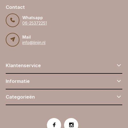
Contact
Whatsapp
06-25372251
Mail
info@linijn.nl
Klantenservice
Informatie
Categorieën