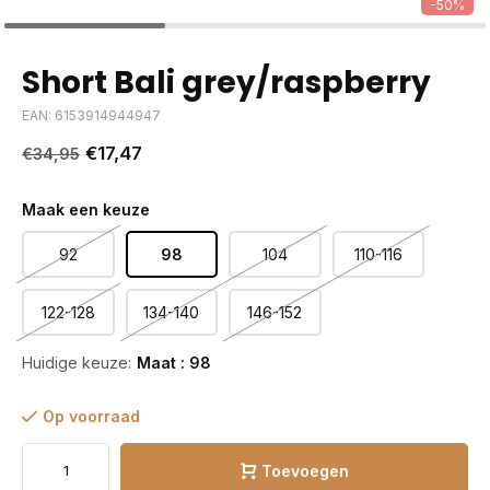
-50%
Short Bali grey/raspberry
EAN: 6153914944947
€17,47
€34,95
Maak een keuze
92
98
104
110-116
122-128
134-140
146-152
Huidige keuze:
Maat : 98
Op voorraad
Toevoegen