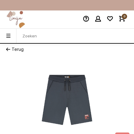
0
Terug