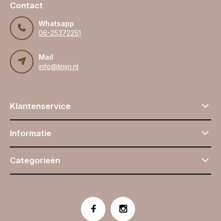
Contact
Whatsapp
06-25372251
Mail
info@linijn.nl
Klantenservice
Informatie
Categorieën