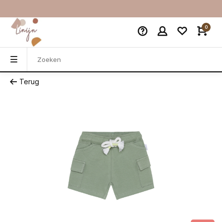
0
Terug