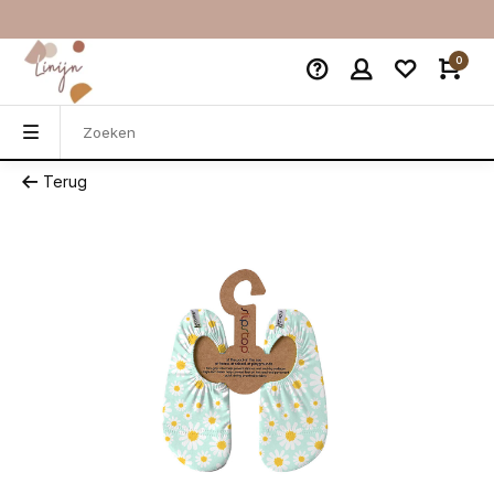
0
Terug