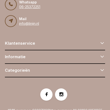
Whatsapp
06-25372251
Mail
info@linijn.nl
Klantenservice
Informatie
Categorieën