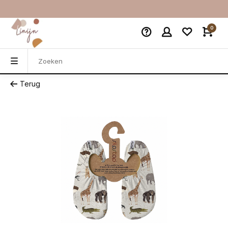
0
Terug