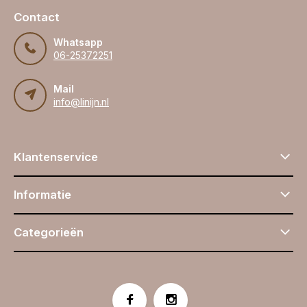
Contact
Whatsapp
06-25372251
Mail
info@linijn.nl
Klantenservice
Informatie
Categorieën