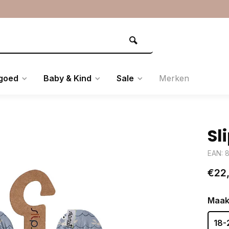
goed
Baby & Kind
Sale
Merken
Sl
EAN: 
€22
Maak
18-