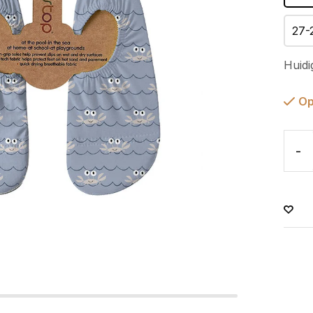
27-
Huidi
Op
-