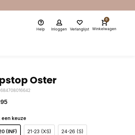
0
Winkelwagen
Help
Inloggen
Verlanglijst
ipstop Oster
8684708016642
,95
 een keuze
20 (INF)
21-23 (XS)
24-26 (S)