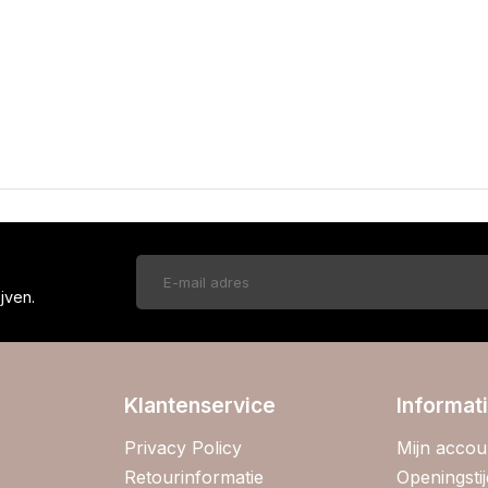
!
jven.
Klantenservice
Informat
Privacy Policy
Mijn accou
Retourinformatie
Openingsti