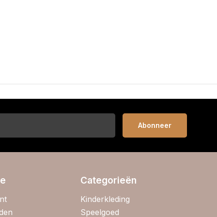
Abonneer
ie
Categorieën
nt
Kinderkleding
jden
Speelgoed