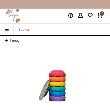
0
Terug