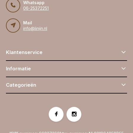
Whatsapp
06-25372251
Mail
info@linijn.nl
Klantenservice
Informatie
Categorieën