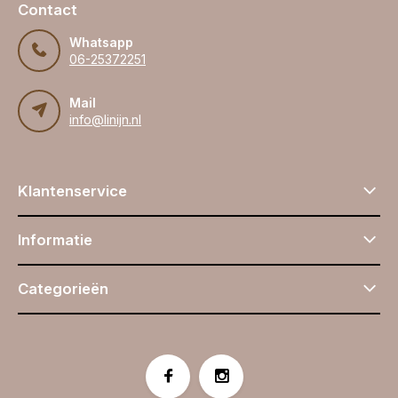
Contact
Whatsapp
06-25372251
Mail
info@linijn.nl
Klantenservice
Informatie
Categorieën