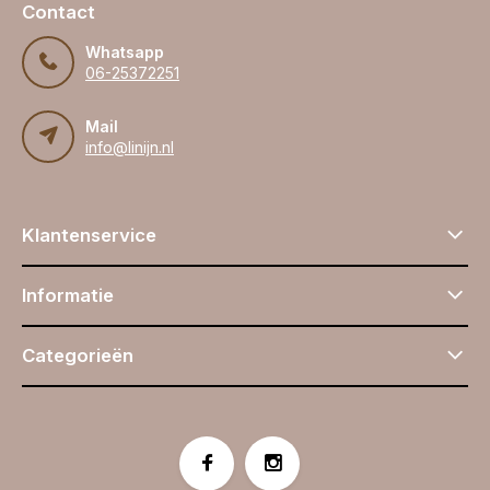
Contact
Whatsapp
06-25372251
Mail
info@linijn.nl
Klantenservice
Informatie
Categorieën