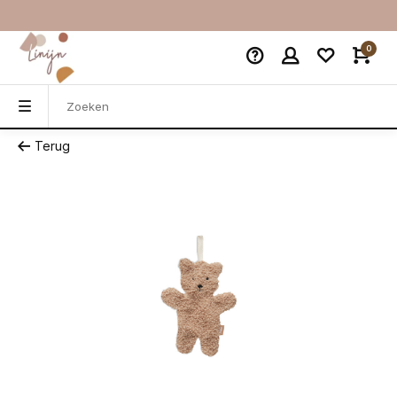
0
Terug