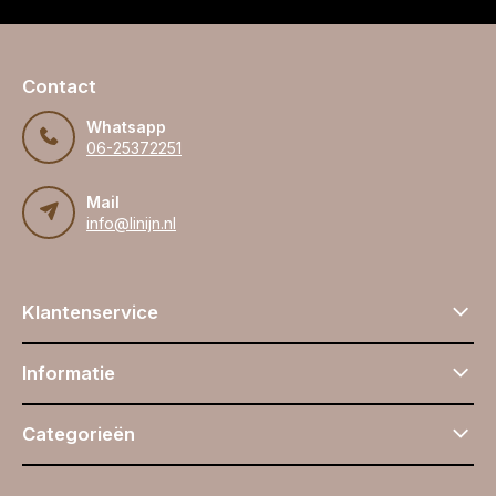
Contact
Whatsapp
06-25372251
Mail
info@linijn.nl
Klantenservice
Informatie
Categorieën