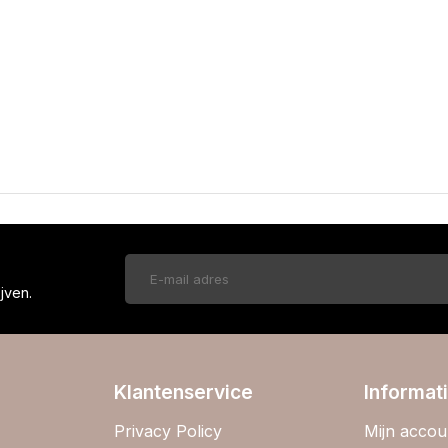
!
jven.
Klantenservice
Informat
Privacy Policy
Mijn accou