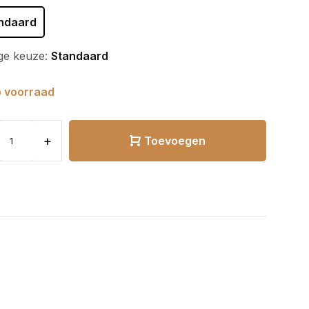
ndaard
ge keuze:
Standaard
 voorraad
+
Toevoegen