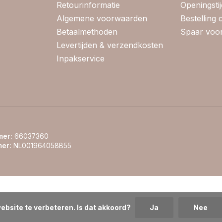
Retourinformatie
Openingsti
Algemene voorwaarden
Bestelling
Betaalmethoden
Spaar voor
Levertijden & verzendkosten
Inpakservice
er:
66037360
er:
NL001964058B55
ebsite te verbeteren. Is dat akkoord?
Ja
Nee