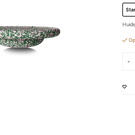
Sta
Huidi
Op
-