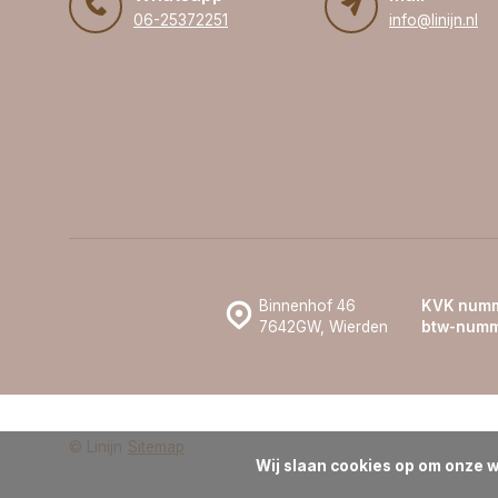
06-25372251
info@linijn.nl
Binnenhof 46
KVK numm
7642GW, Wierden
btw-numm
© Linijn
Sitemap
Wij slaan cookies op om onze w