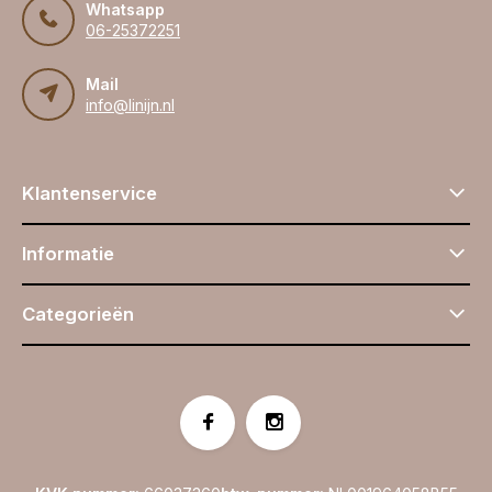
Whatsapp
06-25372251
Mail
info@linijn.nl
Klantenservice
Informatie
Categorieën