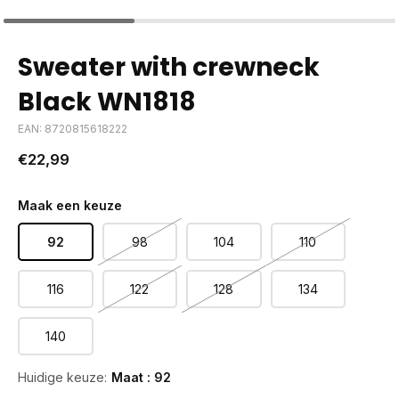
Sweater with crewneck
Black WN1818
EAN: 8720815618222
€22,99
Maak een keuze
92
98
104
110
116
122
128
134
140
Huidige keuze:
Maat : 92