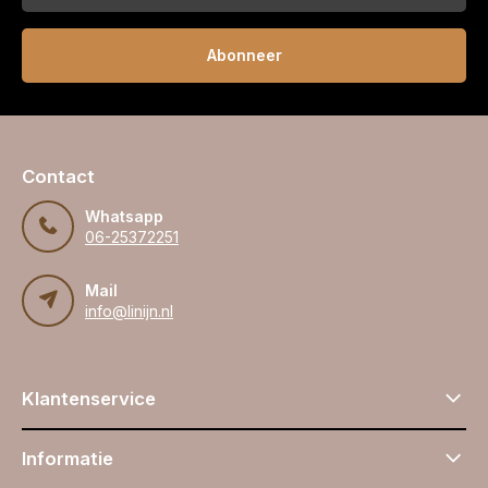
Abonneer
Contact
Whatsapp
06-25372251
Mail
info@linijn.nl
Klantenservice
Informatie