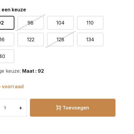
 een keuze
92
98
104
110
16
122
128
134
40
ge keuze:
Maat : 92
 voorraad
+
Toevoegen