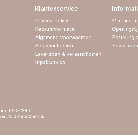
Klantenservice
Informat
Privacy Policy
Mijn accou
Retourinformatie
Openingsti
Algemene voorwaarden
Bestelling
Betaalmethoden
Spaar voor
Levertijden & verzendkosten
Inpakservice
er:
66037360
er:
NL001964058B55