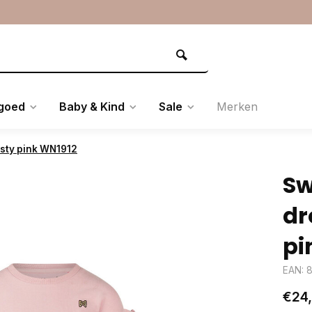
goed
Baby & Kind
Sale
Merken
sty pink WN1912
Sw
dr
pi
EAN: 
€24