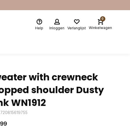
0
Winkelwagen
Help
Inloggen
Verlanglijst
eater with crewneck
opped shoulder Dusty
nk WN1912
8720815619755
,99