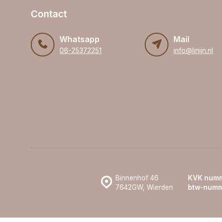
Contact
Whatsapp
Mail
06-25372251
info@linijn.nl
Binnenhof 46
KVK numm
7642GW, Wierden
btw-numm