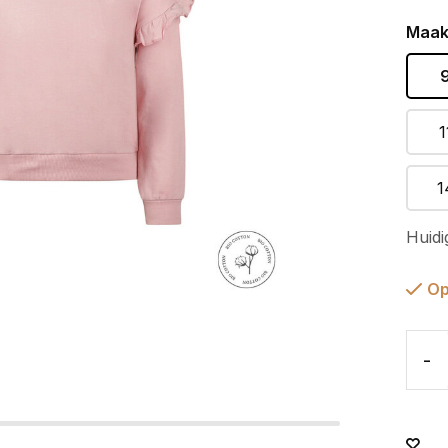
Maak
1
1
Huidi
Op
-