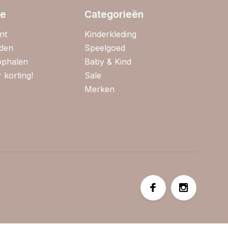
ie
Categorieën
nt
Kinderkleding
jden
Speelgoed
 ophalen
Baby & Kind
 korting!
Sale
Merken