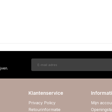
!
jven.
Klantenservice
Informat
Privacy Policy
Mijn accou
Retourinformatie
Openingsti