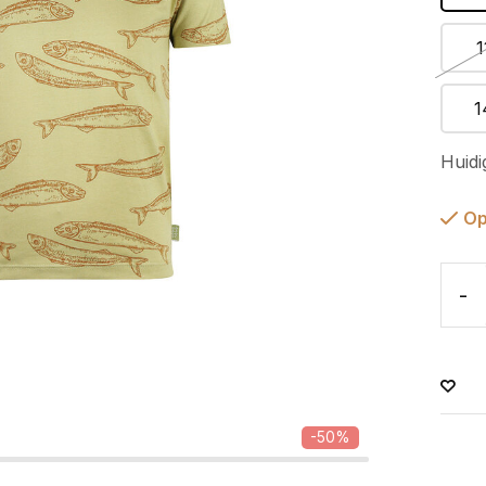
1
1
Huidi
Op
-
-50%