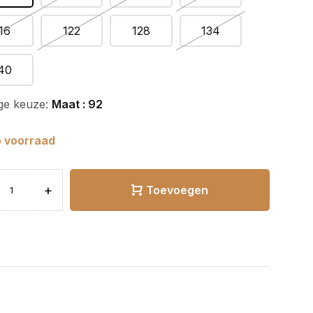
16
122
128
134
40
ge keuze:
Maat : 92
 voorraad
+
Toevoegen