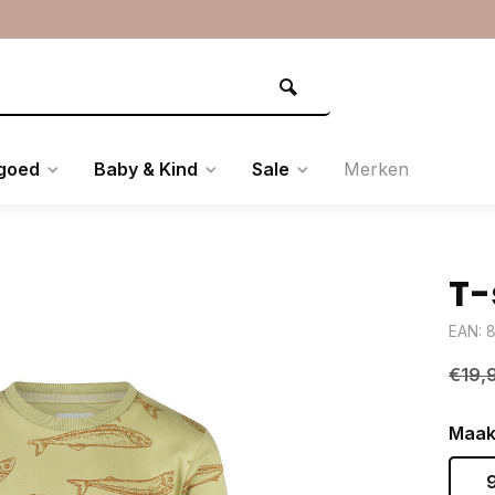
goed
Baby & Kind
Sale
Merken
T-
EAN: 
€19,
Maak