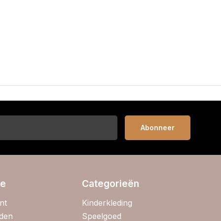
Abonneer
ie
Categorieën
nt
Kinderkleding
jden
Speelgoed