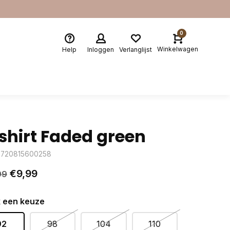
0
Winkelwagen
Help
Inloggen
Verlanglijst
shirt Faded green
8720815600258
€9,99
99
 een keuze
92
98
104
110