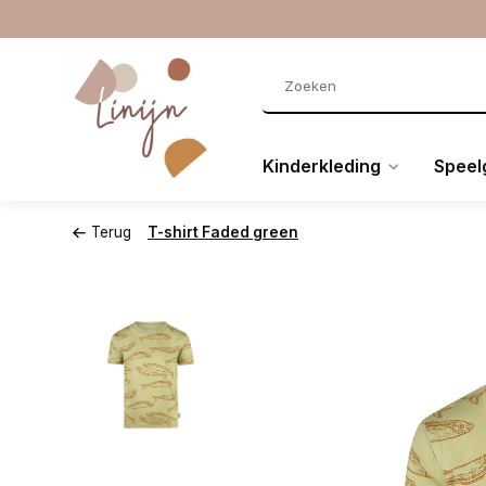
Kinderkleding
Speel
Terug
T-shirt Faded green