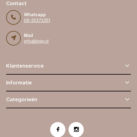
Contact
Whatsapp
06-25372251
Mail
info@linijn.nl
Klantenservice
Informatie
Categorieën