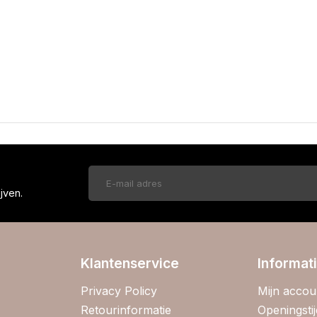
!
jven.
Klantenservice
Informat
Privacy Policy
Mijn accou
Retourinformatie
Openingsti