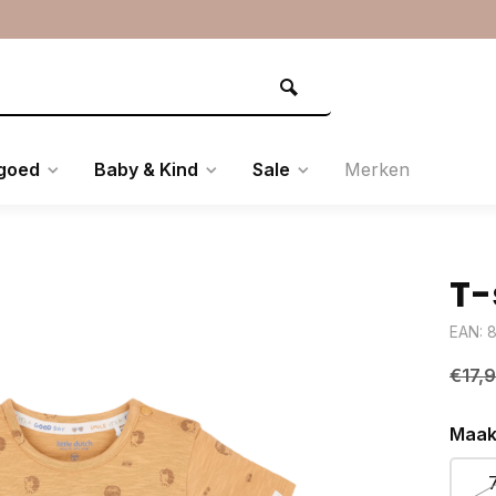
goed
Baby & Kind
Sale
Merken
T-
EAN: 
€17,
Maak