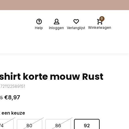
0
Winkelwagen
Help
Inloggen
Verlanglijst
shirt korte mouw Rust
8721122589151
€8,97
95
 een keuze
74
80
86
92