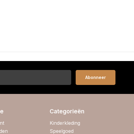
Abonneer
ie
Categorieën
nt
Kinderkleding
jden
Speelgoed