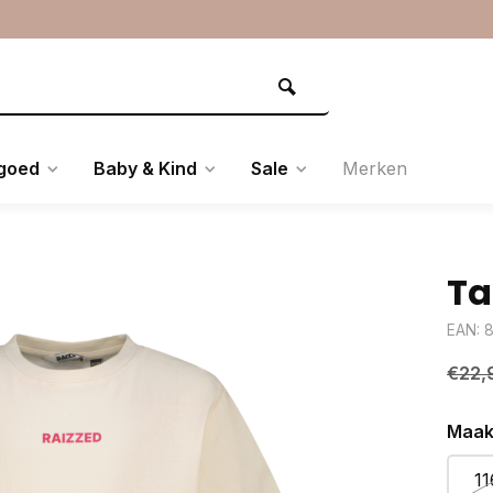
goed
Baby & Kind
Sale
Merken
Ta
EAN: 
€22,
Maak
11