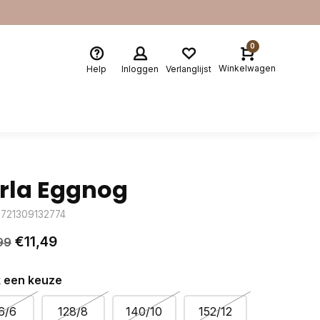
0
Winkelwagen
Help
Inloggen
Verlanglijst
rla Eggnog
8721309132774
€11,49
99
 een keuze
6/6
128/8
140/10
152/12