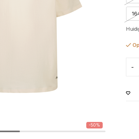
16
Huidi
Op
-
-50%