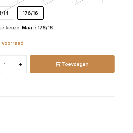
4/14
176/16
ge keuze:
Maat : 176/16
 voorraad
+
Toevoegen