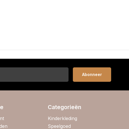
Abonneer
ie
Categorieën
nt
Kinderkleding
jden
Speelgoed