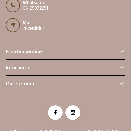
Whatsapp
06-25372251
Mail
info@linijn.nl
Klantenservice
Informatie
Categorieën