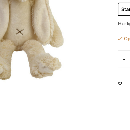
Sta
Huidi
Op
-