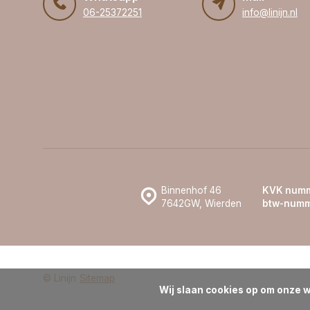
06-25372251
info@linijn.nl
Binnenhof 46
KVK numm
7642GW, Wierden
btw-numm
© Linijn
Sitemap
Wij slaan cookies op om onze w