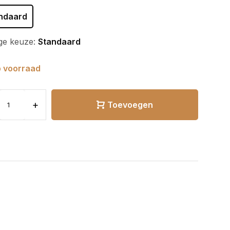
ndaard
ge keuze:
Standaard
 voorraad
+
Toevoegen