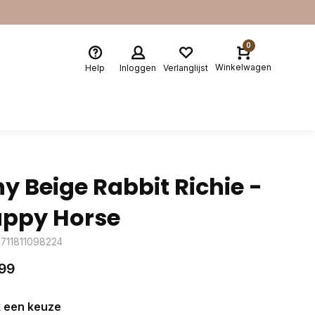
0
Winkelwagen
Help
Inloggen
Verlanglijst
ny Beige Rabbit Richie -
ppy Horse
8711811098224
99
 een keuze