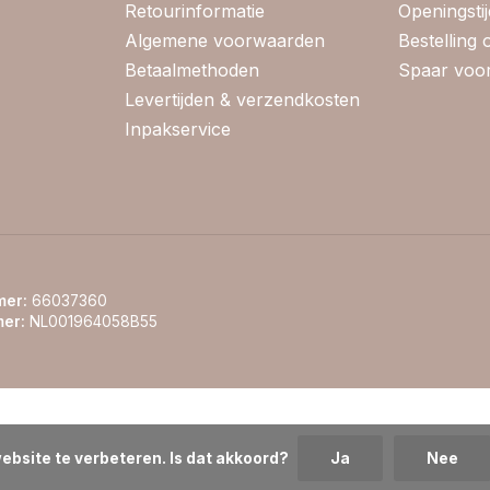
Retourinformatie
Openingsti
Algemene voorwaarden
Bestelling
Betaalmethoden
Spaar voor
Levertijden & verzendkosten
Inpakservice
er:
66037360
er:
NL001964058B55
ebsite te verbeteren. Is dat akkoord?
Ja
Nee