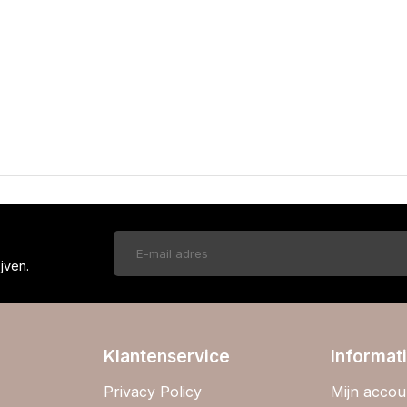
!
jven.
Klantenservice
Informat
Privacy Policy
Mijn accou