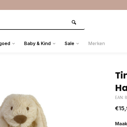
goed
Baby & Kind
Sale
Merken
Ti
Ha
EAN: 
€15,
Maak