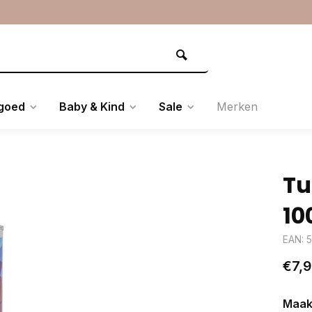
goed
Baby & Kind
Sale
Merken
Tu
10
EAN: 
€7,
Maak