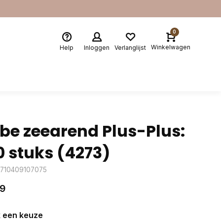
0
Winkelwagen
Help
Inloggen
Verlanglijst
be zeearend Plus-Plus:
0 stuks (4273)
5710409107075
99
 een keuze