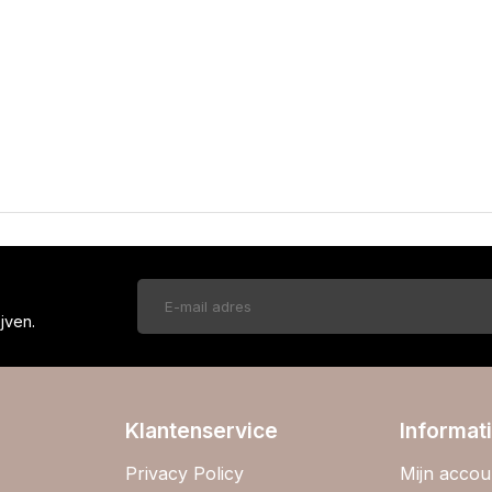
!
jven.
Klantenservice
Informat
Privacy Policy
Mijn accou