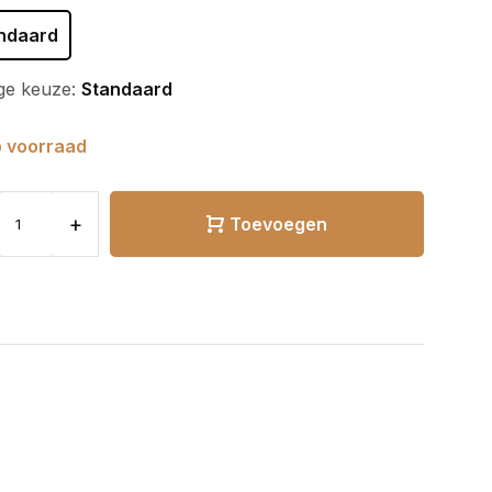
ndaard
ge keuze:
Standaard
 voorraad
+
Toevoegen