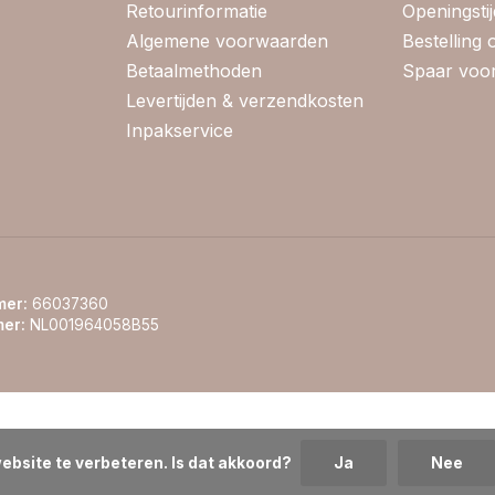
Retourinformatie
Openingsti
Algemene voorwaarden
Bestelling
Betaalmethoden
Spaar voor
Levertijden & verzendkosten
Inpakservice
er:
66037360
er:
NL001964058B55
ebsite te verbeteren. Is dat akkoord?
Ja
Nee