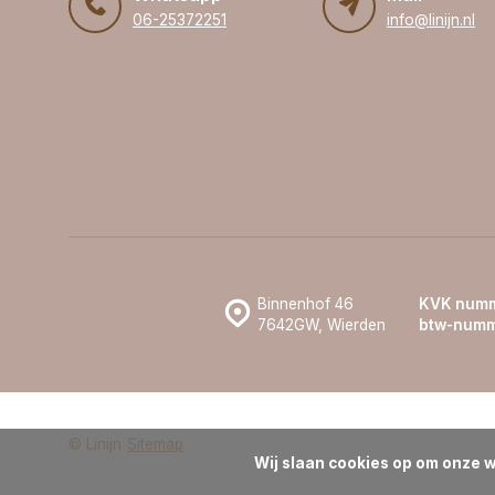
06-25372251
info@linijn.nl
Binnenhof 46
KVK numm
7642GW, Wierden
btw-numm
© Linijn
Sitemap
Wij slaan cookies op om onze w