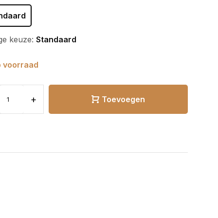
ndaard
ge keuze:
Standaard
 voorraad
+
Toevoegen