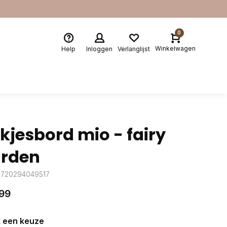
0
Winkelwagen
Help
Inloggen
Verlanglijst
kjesbord mio - fairy
rden
8720294049517
99
 een keuze