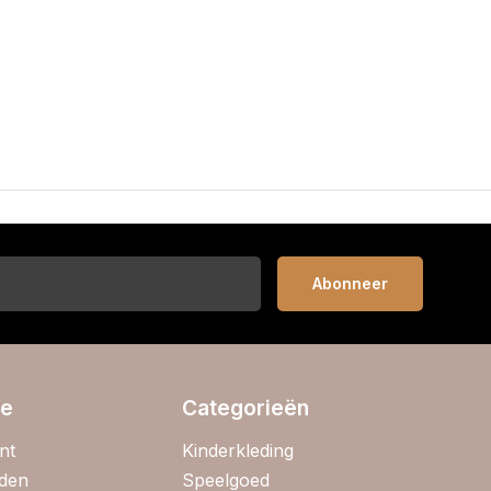
Abonneer
ie
Categorieën
nt
Kinderkleding
jden
Speelgoed