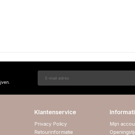
!
jven.
Klantenservice
Informat
Privacy Policy
Mijn accou
Retourinformatie
Openingsti