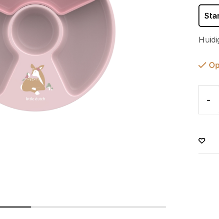
Sta
Huidi
Op
-